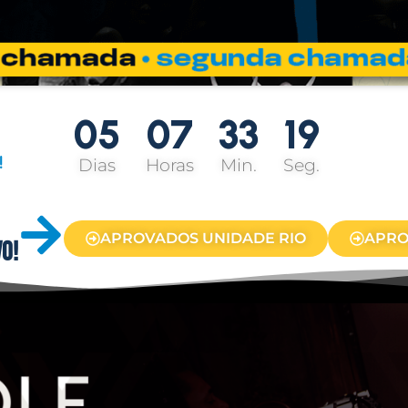
05
07
33
18
!
Dias
Horas
Min.
Seg.
APROVADOS UNIDADE RIO
APRO
O!