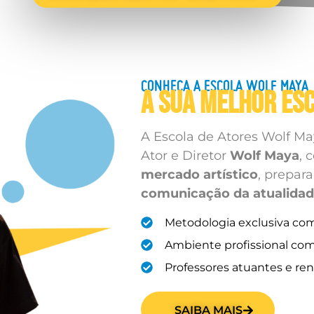
CONHEÇA A ESCOLA WOLF MAYA
A SUA MELHOR ES
A Escola de Atores Wolf Ma
Ator e Diretor
Wolf Maya
, 
mercado artístico
, prepar
comunicação da atualida
Metodologia exclusiva com 
Ambiente profissional com 
Professores atuantes e re
SAIBA MAIS