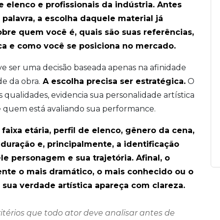
 elenco e profissionais da indústria. Antes
palavra, a escolha daquele material já
re quem você é, quais são suas referências,
tica e como você se posiciona no mercado.
ve ser uma decisão baseada apenas na afinidade
e da obra.
A escolha precisa ser estratégica.
O
s qualidades, evidencia sua personalidade artística
e quem está avaliando sua performance.
aixa etária, perfil de elenco, gênero da cena,
uração e, principalmente, a identificação
 personagem e sua trajetória. Afinal, o
te o mais dramático, o mais conhecido ou o
e sua verdade artística apareça com clareza.
ritérios que todo ator deve analisar antes de