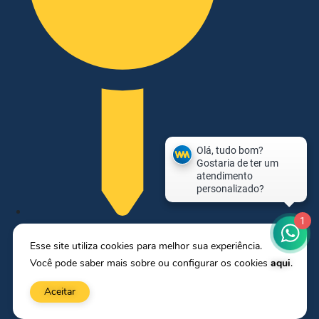
1
Shopping Frei Caneca | Rua Frei
Caneca, 569 (3º Piso)- Consolação
Esse site utiliza cookies para melhor sua experiência.
Você pode saber mais sobre ou configurar os cookies
aqui
.
Aceitar
siga a escola wolf maya