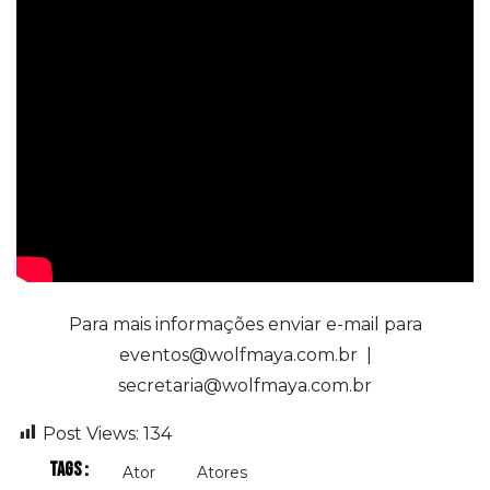
Para mais informações enviar e-mail para
eventos@wolfmaya.com.br
|
secretaria@wolfmaya.com.br
Post Views:
134
Tags :
Ator
Atores